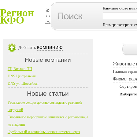
Ключевое слово или 
Регион
КФО
Пример: экспертиза с
компанию
Добавить
Новые компании
Животные и
ТЦ Виалаки ТП
Главная стра
DNS Центральная
Фирмы раз
DNS ул. Шоссейная
Сортиров
Новые статьи
Выберите
Расписание секции должно совпадать с реальной
нагрузкой
Спортивное мероприятие начинается с регламента, а
не с афиши
Футбольный и хоккейный сезон читается через