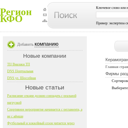
Ключевое слово или 
Регион
КФО
Пример: экспертиза с
компанию
Добавить
Новые компании
Керамогран
ТЦ Виалаки ТП
Главная стра
DNS Центральная
Фирмы раз
DNS ул. Шоссейная
Сортиров
Новые статьи
Выберите
Расписание секции должно совпадать с реальной
нагрузкой
Спортивное мероприятие начинается с регламента, а
не с афиши
Футбольный и хоккейный сезон читается через