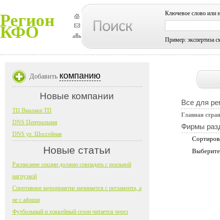
Ключевое слово или 
Регион
КФО
Пример: экспертиза с
компанию
Добавить
Новые компании
Все для ре
ТЦ Виалаки ТП
Главная стра
DNS Центральная
Фирмы раз
DNS ул. Шоссейная
Сортиров
Новые статьи
Выберите
Расписание секции должно совпадать с реальной
нагрузкой
Спортивное мероприятие начинается с регламента, а
не с афиши
Футбольный и хоккейный сезон читается через