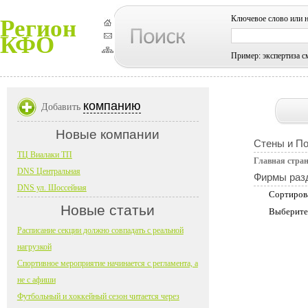
Ключевое слово или 
Регион
КФО
Пример: экспертиза с
компанию
Добавить
Новые компании
Стены и П
ТЦ Виалаки ТП
Главная стра
DNS Центральная
Фирмы раз
DNS ул. Шоссейная
Сортиров
Новые статьи
Выберите
Расписание секции должно совпадать с реальной
нагрузкой
Спортивное мероприятие начинается с регламента, а
не с афиши
Футбольный и хоккейный сезон читается через