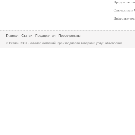
Продовольств
Сантехника и
Цифровые то
Главная
Статьи
Предприятия
Пресс-релизы
© Регион КФО - каталог компаний, производители товаров и услуг, объявления