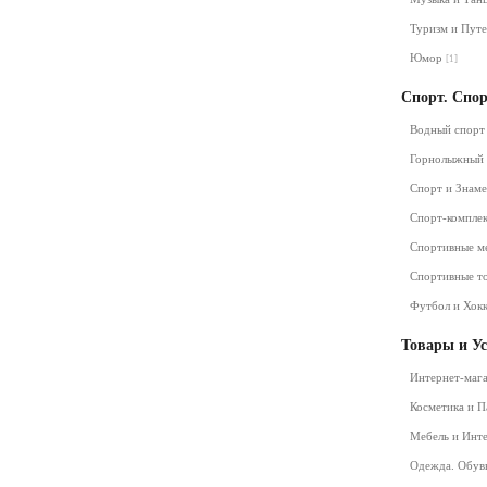
Туризм и Пут
Юмор
[1]
Спорт. Спо
Водный спор
Горнолыжный
Спорт и Знам
Спорт-компле
Спортивные м
Спортивные т
Футбол и Хок
Товары и У
Интернет-маг
Косметика и 
Мебель и Инт
Одежда. Обув