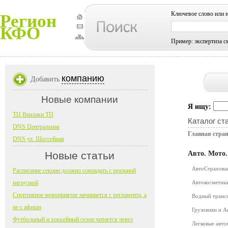
Ключевое слово или 
Регион
КФО
Пример: экспертиза с
компанию
Добавить
Новые компании
Я ищу:
ТЦ Виалаки ТП
Каталог ст
DNS Центральная
Главная стра
DNS ул. Шоссейная
Новые статьи
Авто. Мото
АвтоСтрахов
Расписание секции должно совпадать с реальной
нагрузкой
Автокосметика
Спортивное мероприятие начинается с регламента, а
Водный транс
не с афиши
Грузовики и 
Футбольный и хоккейный сезон читается через
Легковые авт