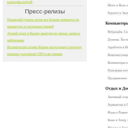
календарь матчей
Мото и Вело 
Пресс-релизы
Раритет и Экс
Крымский туризм летом все больше опирается на
Компьютеры
маршруты за пределами пляжей
Вебдизайн. Со
Летний спорт в Крыму выходит во дворы, парки и
Домены. Хост
набережные
Волонтерские штабы Крыма продолжают адресную
Заработок в 
помощь участникам СВО и их семьям
Комплектующ
Компьютеры и
Поисковая оп
Продвижение 
Отдых и До
Активный от
Знакомства и
Игры и Развл
Кино и Театр
Музыка и Та