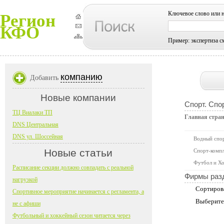
Ключевое слово или 
Регион
КФО
Пример: экспертиза с
компанию
Добавить
Новые компании
Спорт. Спо
ТЦ Виалаки ТП
Главная стра
DNS Центральная
DNS ул. Шоссейная
Водный спо
Новые статьи
Спорт-компл
Футбол и Хо
Расписание секции должно совпадать с реальной
Фирмы раз
нагрузкой
Сортиров
Спортивное мероприятие начинается с регламента, а
Выберите
не с афиши
Футбольный и хоккейный сезон читается через