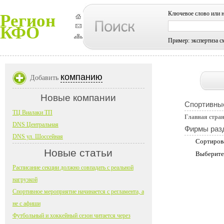
Ключевое слово или 
Регион
КФО
Пример: экспертиза с
компанию
Добавить
Новые компании
Спортивны
ТЦ Виалаки ТП
Главная стра
DNS Центральная
Фирмы раз
DNS ул. Шоссейная
Сортиров
Новые статьи
Выберите
Расписание секции должно совпадать с реальной
нагрузкой
Спортивное мероприятие начинается с регламента, а
не с афиши
Футбольный и хоккейный сезон читается через