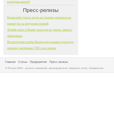
календарь матчей
Пресс-релизы
Крымский туризм летом все больше опирается на
маршруты за пределами пляжей
Летний спорт в Крыму выходит во дворы, парки и
набережные
Волонтерские штабы Крыма продолжают адресную
помощь участникам СВО и их семьям
Главная
Статьи
Предприятия
Пресс-релизы
© Регион КФО - каталог компаний, производители товаров и услуг, объявления