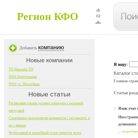
Регион КФО
компанию
Добавить
Новые компании
Я ищу:
ТЦ Виалаки ТП
Каталог ст
DNS Центральная
Главная стра
DNS ул. Шоссейная
Новые статьи
Статьи раз
Расписание секции должно совпадать с реальной
Язык учат 
1.
нагрузкой
Иностранны
Спортивное мероприятие начинается с регламента, а
домашних з
не с афиши
...
подробнее
Футбольный и хоккейный сезон читается через