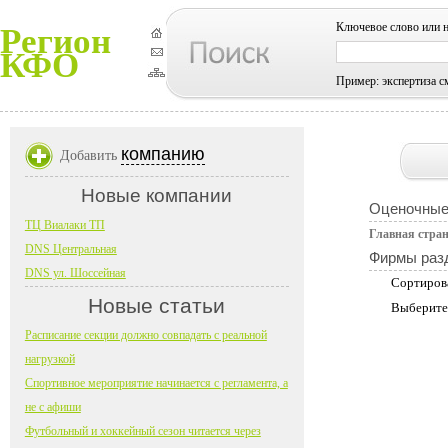
Ключевое слово или 
Регион
КФО
Пример: экспертиза с
компанию
Добавить
Новые компании
Оценочные
ТЦ Виалаки ТП
Главная стра
DNS Центральная
Фирмы раз
DNS ул. Шоссейная
Сортиров
Новые статьи
Выберите
Расписание секции должно совпадать с реальной
нагрузкой
Спортивное мероприятие начинается с регламента, а
не с афиши
Футбольный и хоккейный сезон читается через